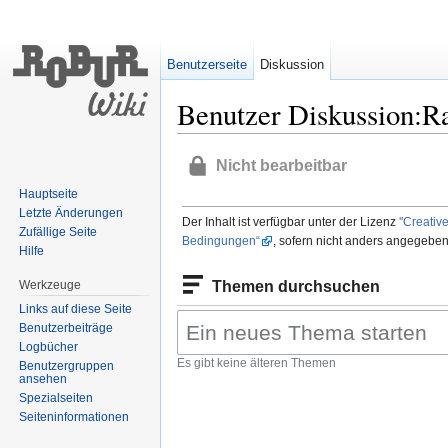
Benutzerseite
Diskussion
Benutzer Diskussion:R
Wechseln zu:
Navigation
,
Suche
Nicht bearbeitbar
Hauptseite
Letzte Änderungen
Der Inhalt ist verfügbar unter der Lizenz
''Creati
Zufällige Seite
Bedingungen“
, sofern nicht anders angegeben
Hilfe
Themen durchsuchen
Werkzeuge
Links auf diese Seite
Benutzerbeiträge
Logbücher
Es gibt keine älteren Themen
Benutzergruppen
ansehen
Spezialseiten
Seiten­informationen