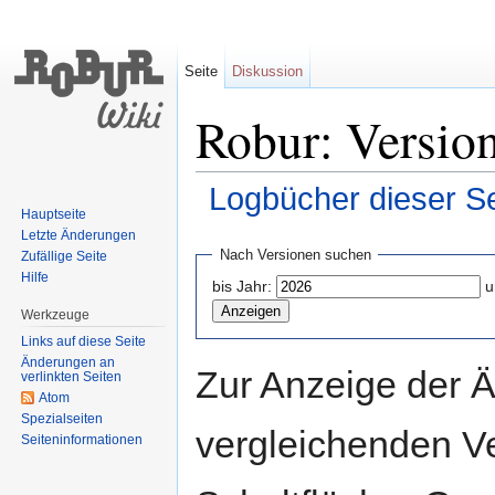
Seite
Diskussion
Robur: Versio
Logbücher dieser Se
Hauptseite
Wechseln zu:
Navigation
,
Suche
Letzte Änderungen
Nach Versionen suchen
Zufällige Seite
Hilfe
bis Jahr:
u
Werkzeuge
Links auf diese Seite
Änderungen an
Zur Anzeige der 
verlinkten Seiten
Atom
Spezialseiten
vergleichenden V
Seiten­informationen